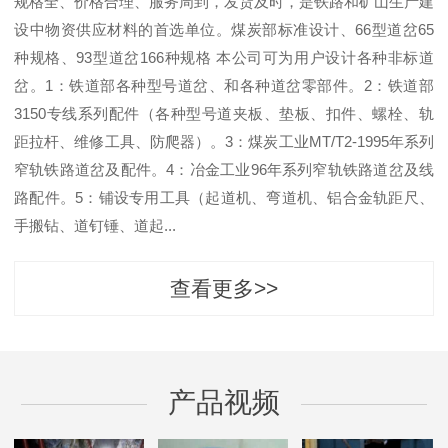
规格全、价格合理、服务周到，发货及时，是铁路和矿山生产建
设中物资供应材料的首选单位。煤炭部标准设计、66型道岔65
种规格、93型道岔166种规格 本公司可为用户设计各种非标道
岔。1：铁道部各种型号道岔、和各种道岔零部件。2：铁道部
3150专线系列配件（各种型号道夹板、垫板、扣件、螺栓、轨
距拉杆、维修工具、防爬器）。3：煤炭工业MT/T2-1995年系列
窄轨铁路道岔及配件。4：冶金工业96年系列窄轨铁路道岔及线
路配件。5：铺设专用工具（起道机、弯道机、铝合金轨距尺、
手搬钻、道钉锤、道起...
查看更多>>
产品视频