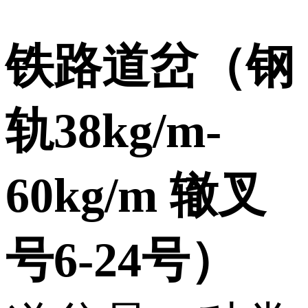
铁路道岔（钢
轨38kg/m-
60kg/m 辙叉
号6-24号）