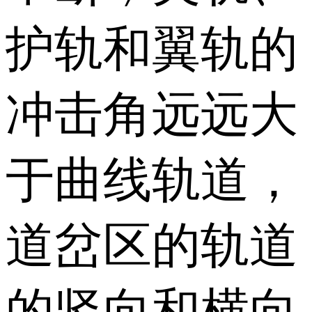
护轨和翼轨的
冲击角远远大
于曲线轨道，
道岔区的轨道
的竖向和横向