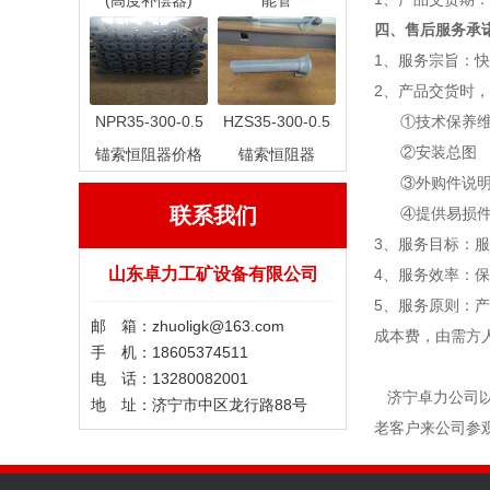
(高度补偿器)
能管
四、售后服务承
1、服务宗旨：
2、产品交货时
NPR35-300-0.5
HZS35-300-0.5
①技术保养维
②安装总图
锚索恒阻器价格
锚索恒阻器
③外购件说明
联系我们
④提供易损件、
3、服务目标：
山东卓力工矿设备有限公司
4、服务效率：
5、服务原则：
邮 箱：zhuoligk@163.com
成本费，由需方
手 机：18605374511
电 话：13280082001
济宁卓力公司以
地 址：济宁市中区龙行路88号
老客户来公司参