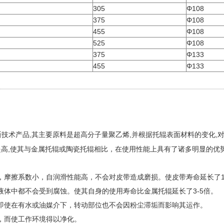
305
Φ108
375
Φ108
455
Φ108
525
Φ108
375
Φ133
455
Φ133
新技术产品,其主要原料是超高分子量聚乙烯,并根据托辊表面材料的变化,
提高,使其与金属托辊或陶瓷托辊相比，在使用性能上具有了诸多明显的优
摩擦系数小，自润滑性能高，不会对皮带造成磨损。使皮带寿命延长了1
体中都不会受到腐蚀。使其自身的使用寿命比金属托辊延长了3-5倍。
即使在有水或油媒介下，转动部位也不会因粉尘滞垢而影响其运作。
，而使工作环境得以净化。