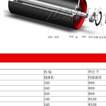
托 辊
平行 下
径
辊体长
托辊直径
190
Φ89
240
Φ89
305
Φ89
190
Φ108
240
Φ108