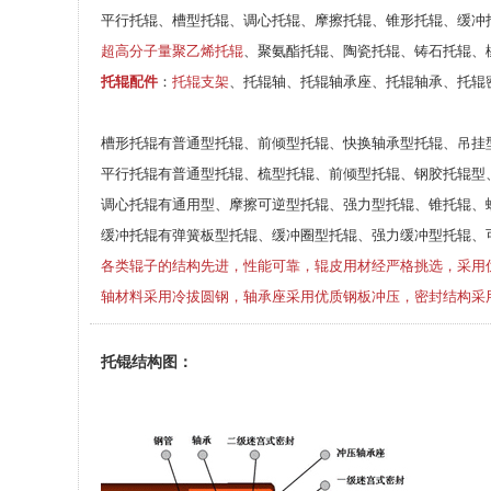
平行托辊、槽型托辊、调心托辊、摩擦托辊、锥形托辊、缓冲
超高分子量聚乙烯托辊
、聚氨酯托辊、陶瓷托辊、铸石托辊、
托辊配件
：
托辊支架
、托辊轴、托辊轴承座、托辊轴承、托辊
槽形托辊有普通型托辊、前倾型托辊、快换轴承型托辊、吊挂
平行托辊有普通型托辊、梳型托辊、前倾型托辊、钢胶托辊型
调心托辊有通用型、摩擦可逆型托辊、强力型托辊、锥托辊、
缓冲托辊有弹簧板型托辊、缓冲圈型托辊、强力缓冲型托辊、
各类辊子的结构先进，性能可靠，辊皮用材经严格挑选，采用
轴材料采用冷拔圆钢，轴承座采用优质钢板冲压，密封结构采
托锟结构图：