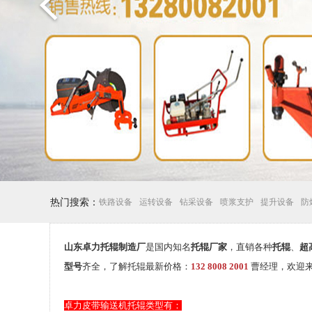
热门搜索：
铁路设备
运转设备
钻采设备
喷浆支护
提升设备
防
山东卓力托辊制造厂
是国内知名
托辊厂家
，直销各种
托辊
、
超
型号
齐全，了解托辊
最新
价格：
132 8008 2001
曹经理，欢迎来
卓力皮带输送机托辊类型有：