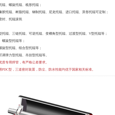
托辊、螺旋托辊、梳形托辊；
橡胶托辊、树脂托辊、钢制托辊、尼龙托辊、进口托辊、异形托辊可定制；
密封、托辊滚筒.
型托辊、三链托辊、可逆托辊、变槽角型托辊、过渡型托辊、V型托辊等；
、螺旋型托辊等；
螺旋型托辊、组合型托辊等；
可调弹力型托辊、吊挂型托辊等。
优质专用焊管，有严格公差要求。
用PDC型，三道密封装置，防尘、防水性能均优于国家相关标准。