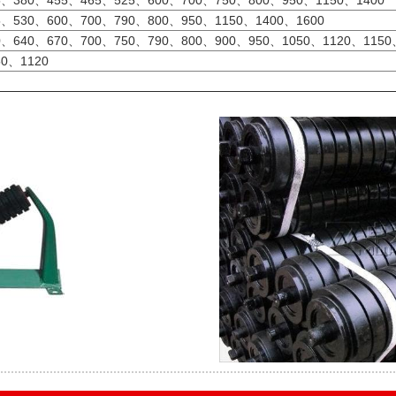
5、380、455、465、525、600、700、750、800、950、1150、1400
5、530、600、700、790、800、950、1150、1400、1600
0、640、670、700、750、790、800、900、950、1050、1120、1150
0、1120