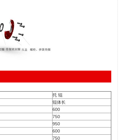
托 辊
辊体长
600
750
950
600
750