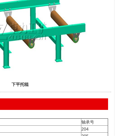
下平托辊
轴承号
204