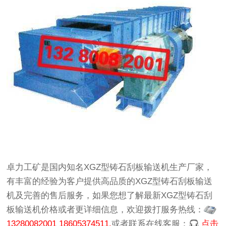
卓力工矿
是国内知名
XGZ型铸石刮板输送机生产厂家
，
有丰富的经验为客户提供高品质的
XGZ型铸石刮板输送
机
及完善的售后服务，如果您想了解最新
XGZ型铸石刮
板输送机价格
或者更详细信息，欢迎拨打服务热线：
13280082001 18605374511.
或者联系在线客服：
点击