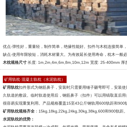
优点-弹性好，重量轻，制作简单，绝缘性能好。扣件与木枕连接简单
缺点-使用年限较短，消耗木材量大。为有效延长使用寿命，枕木一般
木枕规格尺寸
:长度: 1m,2m,4m,6m,8m,10m,12m 宽度: 25-400mm 厚
矿用轨枕·混凝土轨枕（水泥轨枕）
矿用轨枕
扣件形式为钢筋鼻子，安装时只需要用锤子砸弯即可，安装使
久轨道的敷设。临时轨道使用后，钢筋鼻子（扣件）可以用镐取直后用
很容易实现重复利用。产品规格覆盖15至43公斤钢轨用600轨距和900
矿用轨枕规格齐全
：15kg,18kg,22kg,24kg,30kg,38kg,600和900轨距
水泥轨枕的优势：