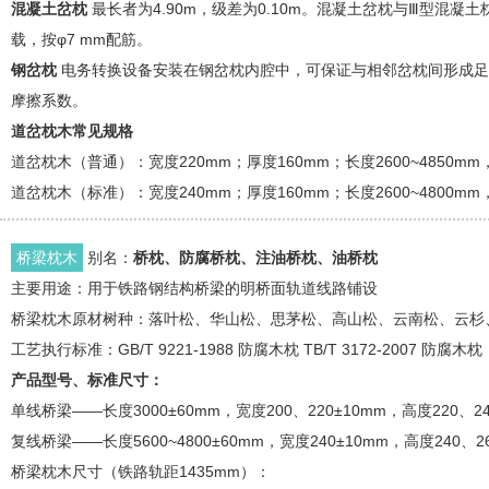
混凝土岔枕
最长者为4.90m，级差为0.10m。混凝土岔枕与Ⅲ型
载，按φ7 mm配筋。
钢岔枕
电务转换设备安装在钢岔枕内腔中，可保证与相邻岔枕间形成足
摩擦系数。
道岔枕木常见规格
道岔枕木（普通）：宽度220mm；厚度160mm；长度2600~4850m
道岔枕木（标准）：宽度240mm；厚度160mm；长度2600~4800m
桥梁枕木
别名：
桥枕、防腐桥枕、注油桥枕、油桥枕
主要用途：用于铁路钢结构桥梁的明桥面轨道线路铺设
桥梁枕木原材树种：落叶松、华山松、思茅松、高山松、云南松、云杉
工艺执行标准：GB/T 9221-1988 防腐木枕 TB/T 3172-2007 防腐木枕
产品型号、标准尺寸：
单线桥梁——长度3000±60mm，宽度200、220±10mm，高度220、24
复线桥梁——长度5600~4800±60mm，宽度240±10mm，高度240、26
桥梁枕木尺寸（铁路轨距1435mm）：