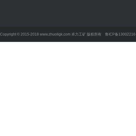
公司新闻
铁路设备
提升设备
救援
行业知识
运转设备
防爆电器
化工
技术资料
钻采设备
矿用电气
Copyright © 2015-2018 www.zhuoligk.com
卓力工矿
版权所有
鲁ICP备13002216
产品视频
喷浆支护
通防设备