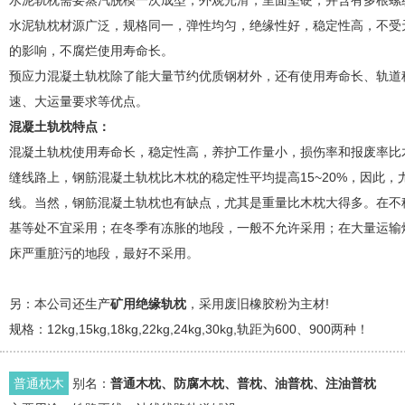
水泥轨枕需要蒸汽脱模一次成型，外观光滑，里面坚硬，并含有多根螺
水泥轨枕材源广泛，规格同一，弹性均匀，绝缘性好，稳定性高，不受
的影响，不腐烂使用寿命长。
预应力混凝土轨枕除了能大量节约优质钢材外，还有使用寿命长、轨道
速、大运量要求等优点。
混凝土轨枕特点：
混凝土轨枕使用寿命长，稳定性高，养护工作量小，损伤率和报废率比
缝线路上，钢筋混凝土轨枕比木枕的稳定性平均提高15~20%，因此，
线。当然，钢筋混凝土轨枕也有缺点，尤其是重量比木枕大得多。在不
基等处不宜采用；在冬季有冻胀的地段，一般不允许采用；在大量运输
床严重脏污的地段，最好不采用。
另：本公司还生产
矿用绝缘轨枕
，采用废旧橡胶粉为主材!
规格：12kg,15kg,18kg,22kg,24kg,30kg,轨距为600、900两种！
普通枕木
别名：
普通木枕、防腐木枕、普枕、油普枕、注油普枕