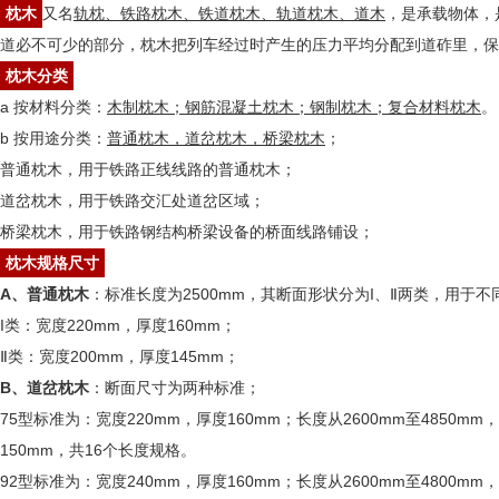
枕木
又名
轨枕、铁路枕木、铁道枕木、轨道枕木、道木
，是承载物体，
道必不可少的部分，枕木把列车经过时产生的压力平均分配到道砟里，保
枕木分类
a 按材料分类：
木制枕木；钢筋混凝土枕木；钢制枕木；复合材料枕木
。
b 按用途分类：
普通枕木，道岔枕木，桥梁枕木
；
普通枕木，用于铁路正线线路的普通枕木；
道岔枕木，用于铁路交汇处道岔区域；
桥梁枕木，用于铁路钢结构桥梁设备的桥面线路铺设；
枕木规格尺寸
A、普通枕木
：标准长度为2500mm，其断面形状分为I、Ⅱ两类，用于
I类：宽度220mm，厚度160mm；
Ⅱ类：宽度200mm，厚度145mm；
B、道岔枕木
：断面尺寸为两种标准；
75型标准为：宽度220mm，厚度160mm；长度从2600mm至4850m
150mm，共16个长度规格。
92型标准为：宽度240mm，厚度160mm；长度从2600mm至4800m