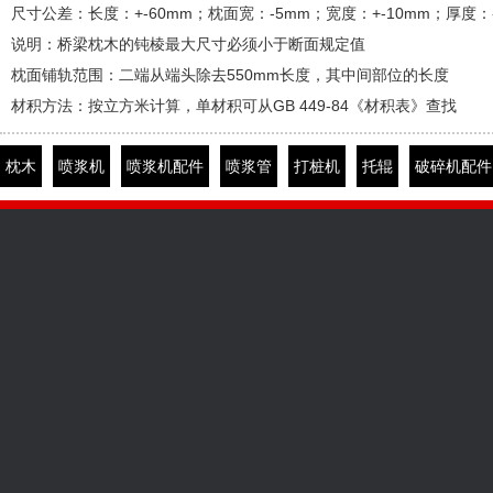
尺寸公差：长度：+-60mm；枕面宽：-5mm；宽度：+-10mm；厚度：
说明：桥梁枕木的钝棱最大尺寸必须小于断面规定值
枕面铺轨范围：二端从端头除去550mm长度，其中间部位的长度
材积方法：按立方米计算，单材积可从GB 449-84《材积表》查找
枕木
喷浆机
喷浆机配件
喷浆管
打桩机
托辊
破碎机配件
工矿信息
产品展示