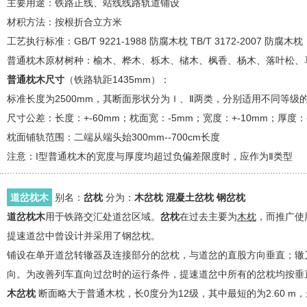
主要用途：铁路正线、站线线路轨道铺设
材积方法：按根折合立方米
工艺执行标准：GB/T 9221-1988 防腐木枕 TB/T 3172-2007 防腐木枕
普通枕木原材树种：榆木、桦木、栎木、槠木、枫香、杨木、落叶松、
普通枕木尺寸
（铁路轨距1435mm）：
标准长度为2500mm，其断面形状分为Ｉ、Ⅱ两类，分别适用不同等级的铁
尺寸公差：长度：+-60mm；枕面宽：-5mm；宽度：+-10mm；厚度：
枕面铺轨范围：二端从端头始300mm--700cm长度
注意：I型普通枕木的宽度与厚度均超过负偏差限度时，应作为Ⅱ类型
道岔枕木
别名：
岔枕
分为：
木岔枕
混凝土岔枕
钢岔枕
道岔枕木
用于铁路交汇处道岔区域。
岔枕
在过去主要为
木枕
，而推广使
提速道岔中曾设计并采用了钢岔枕。
铺设在单开道岔转辙器及连接部分的岔枕，与道岔的直股方向垂直；辙
向。为改善列车直向过岔时的运行条件，提速道岔中所有的岔枕均按垂直
木岔枕
断面略大于普通木枕，长0度分为12级，其中最短的为2.60 m，最