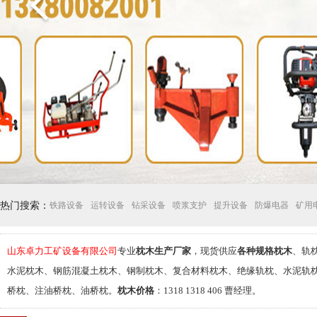
热门搜索：
铁路设备
运转设备
钻采设备
喷浆支护
提升设备
防爆电器
矿用
山东卓力工矿设备有限公司
专业
枕木生产厂家
，现货供应
各种规格枕木
、轨
水泥枕木、钢筋混凝土枕木、钢制枕木、复合材料枕木、绝缘轨枕、水泥轨
桥枕、注油桥枕、油桥枕。
枕木价格
：1318 1318 406 曹经理。