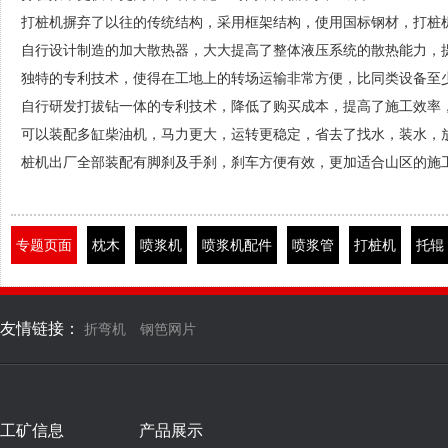
打桩机摒弃了以往的传统结构，采用框架结构，使用国标钢材，打桩
自行设计制造的加大散热器，大大提高了整体液压系统的散热能力，提
独特的专利技术，使得在工地上的转场运输非常方便，比同类设备至少要
自行研发打拔钻一体的专利技术，降低了购买成本，提高了施工效率
可以装配多缸柴油机，马力更大，运转更稳定，省去了找水，装水，放
桩机出厂全部装配有脚刹及手刹，刹车方便有效，更加适合山区的施
专题页面
枕木
喷浆机
喷浆机配件
喷浆管
打桩机
托辊
友情链接：
折弯机
钢笆网片
工矿信息
产品展示