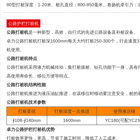
80型打桩深度：1-20米、桩孔直径：800-850毫米、卷扬机牵引力：1
公路护栏打桩机
公路打桩机
是一种新型，高效，自行式的先进公路设备及补桩设备。
卓力公路打桩机打桩深1600mm每天大约打桩250-300个，行走速度
机使用。
公路打桩机特点
公路打桩机采用液力机械传动，集打桩拔桩、钻孔功能于一身，具有
高使用寿命长、移位方便等特点。
公路打桩机结构性能
公路打桩机推进为液压油缸推进，在该移位时移动要注意安全，桩的
公路打桩机技术参数
打桩直径
打桩深度一次推进
使用液压锤
∮108-∮140mm
1600mm
YC180(可配YC23
卓力公路护栏打桩机优势
打桩效率更快，更高，节省了施工时间，降低了人工成本.