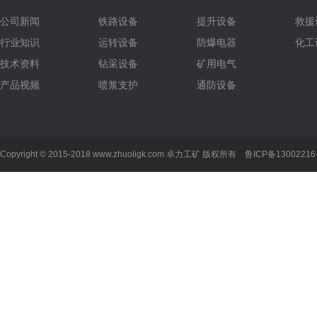
公司新闻
铁路设备
提升设备
救援
行业知识
运转设备
防爆电器
化工
技术资料
钻采设备
矿用电气
产品视频
喷浆支护
通防设备
Copyright © 2015-2018 www.zhuoligk.com
卓力工矿
版权所有
鲁ICP备13002216