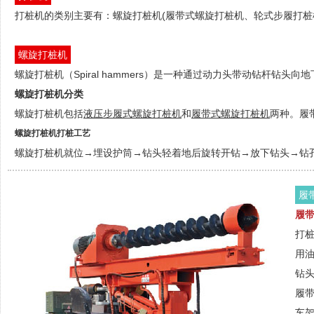
打桩机的类别主要有：螺旋打桩机(履带式螺旋打桩机、轮式步履打桩
螺旋打桩机
螺旋打桩机（Spiral hammers）是一种通过动力头带动钻杆钻头
螺旋打桩机分类
螺旋打桩机包括
液压步履式螺旋打桩
机
和
履带式螺旋打桩机
两种。履
螺旋打桩机打桩工艺
螺旋打桩机就位→埋设护筒→钻头轻着地后旋转开钻→放下钻头→钻孔
履
履
打桩
用
钻
履
车