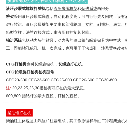
步履式螺旋打桩机·长螺旋打桩机·CFG打桩机
液压步履式螺旋打桩机
包括
液压步履桩架
和
钻进系统
两部分。
桩架
采用液压步履式底盘，自动化程度高，可自行行走及回转，设有
进行转运。液压步履桩架主要由
顶部滑轮组、立柱、斜撑杆、底盘、
箱型立柱，法兰连接方式，由液压缸控制其起降。
钻进系统
包括动力头与钻具，动力头的输出轴与螺旋钻具为中空式，
工，即能钻孔成孔一机一次完成，也可用于干法成孔、注浆置换改变
CFG打桩机
也叫长螺旋钻机，
长螺旋打桩机
。
CFG长螺旋打桩机桩机型号
CFG20-600 CFG23-600 CFG25-600 CFG26-600 CFG30-800
注:
20,23,25,26,30指桩机可打桩的最大深度。
600,800 指钻杆的最大直径，打桩的直径。
柴油锤打桩机
柴油锤主体也是由汽缸和柱塞组成，其工作原理和单缸二冲程柴油机