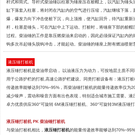
杆式和筒式。导杆式柴油锤以柱塞为锤座压在桩帽上，以汽缸为锤头
缸下落套入柱塞，将封闭在汽缸内的空气进行压缩，汽缸继续下落，
爆，爆发力向下冲击使桩下沉，向上顶推，使汽缸回升，待汽缸重新
杆，柱塞是锤头，可在汽缸中上下运动。打桩时，将锤座下部的桩帽压
过程。柴油锤的工作是靠压燃柴油来启动的，因此必须保证汽缸内的封
钩多次吊起锤头脱钩冲击，才能起动。柴油锤的锤座上附有燃油喷射
液压锤打桩机
液压锤打桩机是柴油带启动， 以油液压力为动力，可按地层土质不同
用于公路护栏的打桩,高速公路护栏建设。同类打桩设备有：液压打
传递效率能够达到70%~95%，而柴油锤打桩机的能量传递效率仅为
减少噪声，震动和噪音方面有出色表现，特别适合城市施工需要。液
卓力优质供应360°可旋转 6M液压锤打桩机、360°可旋转3M液压锤
液压锤打桩机 PK 柴油锤打桩机
与柴油打桩机相比，
液压锤打桩机
的能量传递效率能够达到70%~95