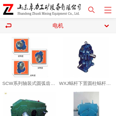
电机
SCW系列轴装式圆弧齿圆柱蜗杆减速机
WXJ蜗杆下置圆柱蜗杆减速机