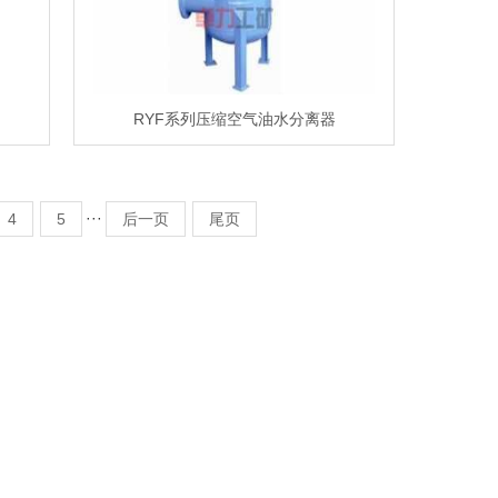
RYF系列压缩空气油水分离器
···
4
5
后一页
尾页