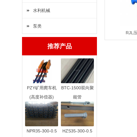
水利机械
泵类
RJ
推荐产品
PZY矿用爬车机
BTC-1500双向聚
(高度补偿器)
能管
NPR35-300-0.5
HZS35-300-0.5