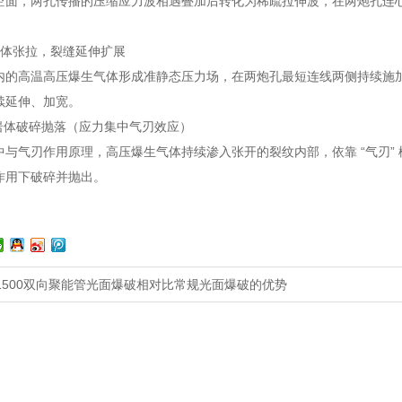
空面，两孔传播的压缩应力波相遇叠加后转化为稀疏拉伸波，在两炮孔连
气体张拉，裂缝延伸扩展
内的高温高压爆生气体形成准静态压力场，在两炮孔最短连线两侧持续施
续延伸、加宽。
岩体破碎抛落（应力集中气刃效应）
中与气刃作用原理，高压爆生气体持续渗入张开的裂纹内部，依靠 “气刃”
作用下破碎并抛出。
-1500双向聚能管光面爆破相对比常规光面爆破的优势