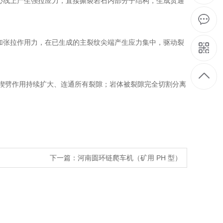
心线上产生强拉应力，直接撕裂岩石内部分子结构，生成贯通
加张拉作用力，在已生成的主裂纹尖端产生应力集中，驱动裂
 楔劈作用持续扩大、连通所有裂隙；岩体被裂隙完全切割分离
下一篇：
河南圆环链爬车机（矿用 PH 型）