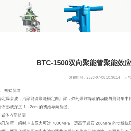
BTC-1500双向聚能管聚能
发布时间：2026-07-06 10:36:14
人
型、初始切缝
稳定爆轰波，沿聚能管聚能槽定向汇聚，炸药爆炸释放的动能与势能集中转
石形成深度 1～2cm 的初始导向裂缝。
，岩体内部起裂
孔岩壁，瞬时冲击压力可达 7000MPa，远高于岩石 200MPa 的动载抗