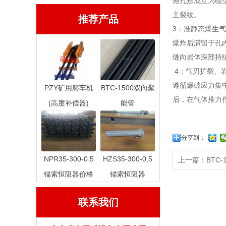
炮孔形成互为临
主裂纹。
推荐产品
3：准静态爆生
爆炸后滞留于孔
缝向岩体深部持
4：气刃扩裂、
遵循爆破应力集
PZY矿用爬车机
BTC-1500双向聚
后，在气体推力
(高度补偿器)
能管
分享到：
NPR35-300-0.5
HZS35-300-0.5
上一篇：
BTC
锚索恒阻器价格
锚索恒阻器
联系我们