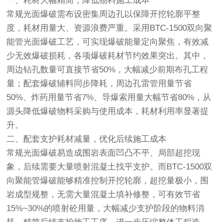
一、耗材大幅精简，降低物料施工成本
常规光面爆破需布设密集周边孔以保障开挖轮廓平整
度，耗材用量大、资源浪费严重。采用BTC-1500双向聚
能管光面爆破工艺，可实现爆破能量定向聚焦，有效减
少无效爆破损耗，各项爆破耗材节约效果突出。其中，
周边钻孔数量可直接节省50%，大幅减少前期布孔工程
量；配套爆破辅料同步降耗，周边孔雷管用量节省
50%、炸药用量节省7%、导爆索用量大幅节省80%，从
源头降低爆破物料采购与使用成本，耗材利用率显著提
升。
二、配套支护耗材减量，优化后续施工成本
常规光面爆破易造成围岩表面凹凸不平、局部超挖现
象，后续需要大量喷射混凝土找平支护。而BTC-1500双
向聚能管爆破能够精准控制开挖轮廓，超挖量极小，围
岩成型规整，无需大量混凝土填补修整，可有效节省
15%~30%的喷射砼用量，大幅减少支护阶段的物料消