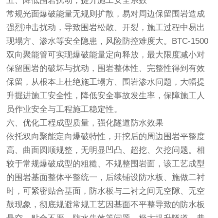
五、降低围岩扰动，提升施工安全系数
常规光面爆破能量无规则扩散，易对周边保留围岩造成
强烈冲击扰动，导致围岩松散、开裂，施工过程中易出
现塌方、渗水等安全隐患，风险防控难度大。BTC-1500
双向聚能管可实现爆破能量定向释放，最大限度减小对
保留围岩的破坏与扰动，围岩整体性、完整性得到有效
保留，从根本上杜绝施工塌方、围岩渗水问题，大幅提
升掘进施工安全性，降低安全事故发生率，保障施工人
员作业安全与工程施工稳定性。
六、优化工程成型质量，强化隧道防水效果
依托双向聚能定向爆破特性，开挖后的周边围岩平整度
高、曲面圆顺规整，无明显凹凸、超挖、欠挖问题。相
较于常规爆破成型的粗糙、不规整围岩面，该工艺成型
的围岩基面整体平整统一，后续铺设防水板、施做二衬
时，可紧密贴合基面，防水板与二衬之间无空隙、无空
鼓现象，彻底规避常规工艺因基面不平整导致的防水板