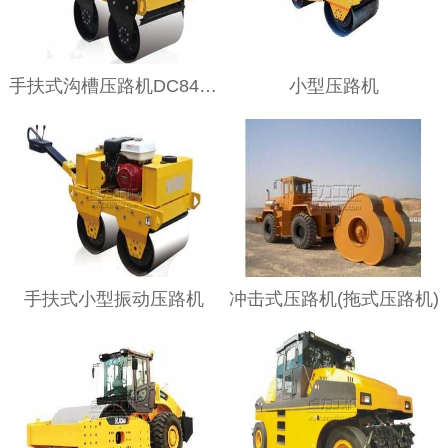
手扶式沟槽压路机DC840C
小型压路机
手扶式小型振动压路机
冲击式压路机(拖式压路机)