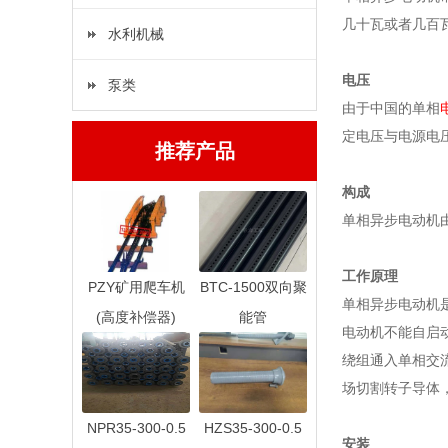
几十瓦或者几百
水利机械
电压
泵类
由于中国的单相
定电压与电源电
推荐产品
构成
单相异步电动机
工作原理
PZY矿用爬车机
BTC-1500双向聚
单相异步电动机是
(高度补偿器)
能管
电动机不能自启
绕组通入单相交
场切割转子导体
NPR35-300-0.5
HZS35-300-0.5
安装