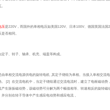
瓦。
电压
是220V，而国外的单相电压如美国120V、日本100V、德国英国法
压是否相同。
由定子、转子、轴承、机壳、端盖等构成。
由单相交流电源供电的旋转电机 ,其定子绕组为单相。当接入单相交流电时
动。 [2] 在交流电机中，当定子绕组通过交流电流时，建立了电枢磁动
流产生脉振磁动势，该磁动势可分解为两个幅值相等、转速相反的旋转磁
，并分别在转子导体中产生感应电动势和感应电流 。