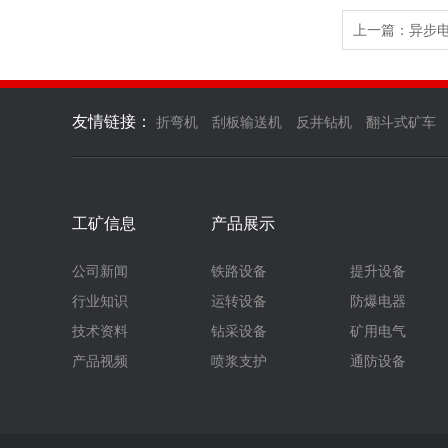
上一篇：
异步
友情链接：
折弯机
刮板输送机
反井钻机
翻斗式矿车
工矿信息
产品展示
公司新闻
铁路设备
提升设备
行业知识
运转设备
防爆电器
技术资料
钻采设备
矿用电气
产品视频
喷浆支护
通防设备