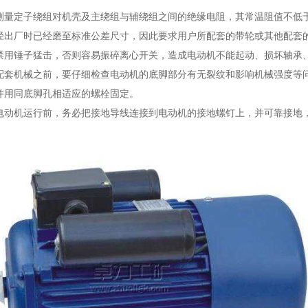
测量定子绕组对机壳及主绕组与辅绕组之间的绝缘电阻，其常温阻值不低于
径出厂时已经磨至标准公差尺寸，因此要求用户所配套的带轮或其他配套
禁用锤子猛击，否则容易振碎离心开关，造成电动机不能起动、损坏轴承
配套机械之前，要仔细检查电动机的底脚部分有无裂纹和影响机械强度等
并用同底脚孔相适应的螺栓固定。
电动机运行前，务必把接地导线连接到电动机的接地螺钉上，并可靠接地