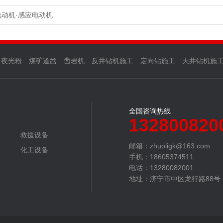
电动机·感应电动机
夜光粉
煤矿道岔
凿岩机
反井钻机施工
定向钻施工
天井钻机施
全国咨询热线
132800820
救援设备
邮箱：zhuoligk@163.com‬
化工设备
手机：18605374511
电话：13280082001
地址：济宁市中区龙行路88号