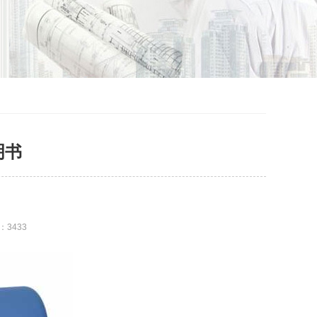
明书
：
3433