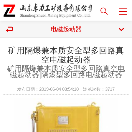
电磁起动器
矿用隔爆兼本质安全型多回路真
空电磁起动器
矿用隔爆兼本质安全型多回路真空电
磁起动器|
隔爆型多回路电磁起动器
发布日期：2019-06-04 03:54:10 浏览次数：
3717