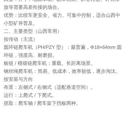
放等需要高差衔接的场合。
优势：比绞车更安全、省力、可集中控制，适合山西中
小型矿井普及。
二、主要类型（山西常用）
按传动（主流）
圆环链爬车机（PH/PZY 型）：最普遍，Φ18×64mm 圆
环链，强度高、耐磨损。
板链 / 模锻链爬车机：重载、长距离场景。
钢丝绳爬车机：简易、低成本，效率较低，逐步淘汰。
按安装与方向
布置：左侧式 / 右侧式（适配巷道空间）。
运行：上爬式 / 下爬式。
抓取：爬车轴 / 爬车架下挡板两种。