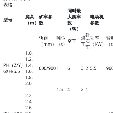
表格
同时最
爬高
矿车参
大爬车
电动机
型号
（m）
数
数
参数
（辆）
矸
轨距
吨位
煤
功率
转
空车
石
（mm）
（t）
车
（KW）
（r
车
1.0,
1.2,
PH（Z/Y）
1.4,
600/900
1
6
3
2
5.5
96
6XH/5.5
1.6,
1.8,
2.0
1.5
4
2
1
2.2,
2.4,
2.6,