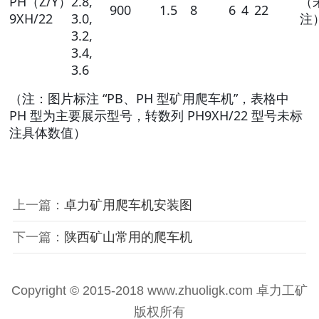
PH（Z/Y）
2.8,
（
900
1.5
8
6
4
22
9XH/22
3.0,
注
3.2,
3.4,
3.6
（注：图片标注 “PB、PH 型矿用爬车机”，表格中
PH 型为主要展示型号，转数列 PH9XH/22 型号未标
注具体数值）
上一篇：
卓力矿用爬车机安装图
下一篇：
陕西矿山常用的爬车机
Copyright © 2015-2018 www.zhuoligk.com
卓力工矿
版权所有