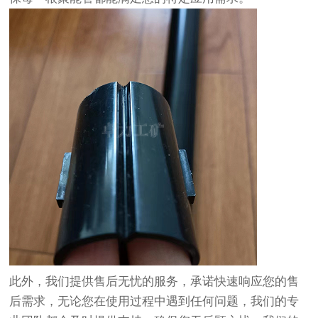
此外，我们提供售后无忧的服务，承诺快速响应您的售
后需求，无论您在使用过程中遇到任何问题，我们的专