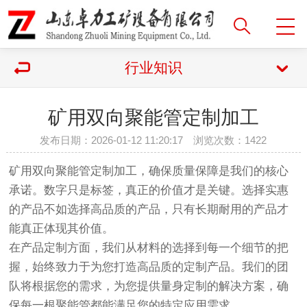
行业知识
矿用双向聚能管定制加工
发布日期：2026-01-12 11:20:17 浏览次数：
1422
矿用双向聚能管定制加工，确保质量保障是我们的核心
承诺。数字只是标签，真正的价值才是关键。选择实惠
的产品不如选择高品质的产品，只有长期耐用的产品才
能真正体现其价值。
在产品定制方面，我们从材料的选择到每一个细节的把
握，始终致力于为您打造高品质的定制产品。我们的团
队将根据您的需求，为您提供量身定制的解决方案，确
保每一根聚能管都能满足您的特定应用需求。