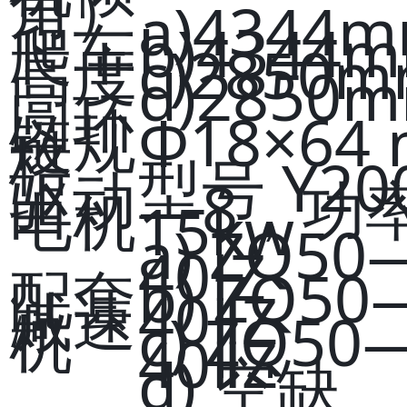
角）
a)4344
爬车
b)4344
高度
c)2850
d)2850
圆环
链规
Φ18×64
格
型号 Y20
驱动
—8，功
电机
15kw
a) ZQ50
40ⅠZ
配套
b) ZQ50
减速
40ⅡZ
机
c) ZQ50
40ⅡZ
d) 空缺