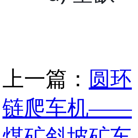
上一篇：
圆环
链爬车机——
煤矿斜坡矿车