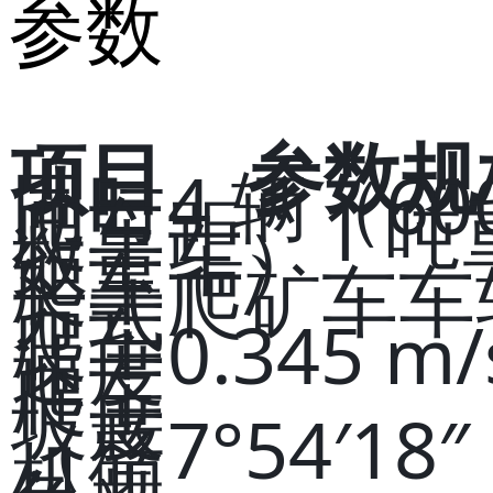
参数
项目
参数规
同时
4 辆（60
爬车
距、1 吨
数量
车）
爬车
爬矿车车
方式
爬车
0.345 m/
速度
爬车
坡度
（整
7°54′18″
机倾